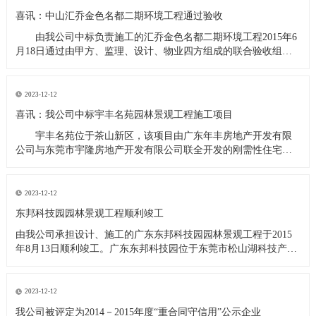
喜讯：中山汇乔金色名都二期环境工程通过验收
由我公司中标负责施工的汇乔金色名都二期环境工程2015年6
月18日通过由甲方、监理、设计、物业四方组成的联合验收组的
验收。汇乔金色名都位于中山市坦洲镇，由中山市汇乔房地产开
发有限公司开发的高档住宅小区，项目分三期完成，二期项目的
环境工程施工面积31000平方米，包括园林硬质景观、景观水系、
2023-12-12
喜讯：我公司中标宇丰名苑园林景观工程施工项目
宇丰名苑位于茶山新区，该项目由广东年丰房地产开发有限
公司与东莞市宇隆房地产开发有限公司联全开发的刚需性住宅小
区，景观面积12000平方米，经甲方招标小组综合评定，我公司为
中标单位。
2023-12-12
东邦科技园园林景观工程顺利竣工
由我公司承担设计、施工的广东东邦科技园园林景观工程于2015
年8月13日顺利竣工。广东东邦科技园位于东莞市松山湖科技产业
园北部工业城C区，由广东东邦科技有限公司投资兴建，该项园林
景观工程设计、施工面积13000平方米，工程内容包括园林建筑、
体育场地及设施、小品设施、道路及景观照明、给排水及绿化
2023-12-12
我公司被评定为2014－2015年度“重合同守信用”公示企业