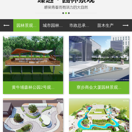
园林景观...
城市园林...
市政总承...
苗木生产
黄牛埔森林公园2号观...
寮步商会大厦园林景观...