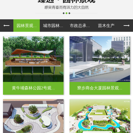
园林景观...
城市园林...
市政总承...
苗木生产
黄牛埔森林公园2号观...
寮步商会大厦园林景观...