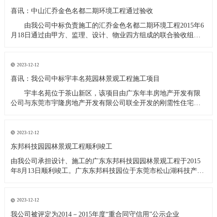
喜讯：中山汇乔金色名都二期环境工程通过验收
由我公司中标负责施工的汇乔金色名都二期环境工程2015年6
月18日通过由甲方、监理、设计、物业四方组成的联合验收组的
验收。汇乔金色名都位于中山市坦洲镇，由中山市汇乔房地产开
发有限公司开发的高档住宅小区，项目分三期完成，二期项目的
环境工程施工面积31000平方米，包括园林硬质景观、景观水系、
2023-12-12
喜讯：我公司中标宇丰名苑园林景观工程施工项目
宇丰名苑位于茶山新区，该项目由广东年丰房地产开发有限
公司与东莞市宇隆房地产开发有限公司联全开发的刚需性住宅小
区，景观面积12000平方米，经甲方招标小组综合评定，我公司为
中标单位。
2023-12-12
东邦科技园园林景观工程顺利竣工
由我公司承担设计、施工的广东东邦科技园园林景观工程于2015
年8月13日顺利竣工。广东东邦科技园位于东莞市松山湖科技产业
园北部工业城C区，由广东东邦科技有限公司投资兴建，该项园林
景观工程设计、施工面积13000平方米，工程内容包括园林建筑、
体育场地及设施、小品设施、道路及景观照明、给排水及绿化
2023-12-12
我公司被评定为2014－2015年度“重合同守信用”公示企业