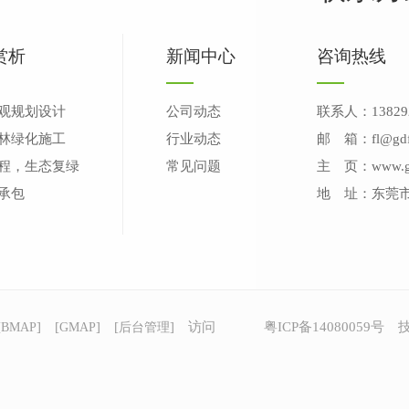
赏析
新闻中心
咨询热线
观规划设计
公司动态
联系人：13829
林绿化施工
行业动态
邮 箱：fl@gdfo
程，生态复绿
常见问题
主 页：www.gdf
承包
地 址：东莞
[
] [
] [
] 访问
粤ICP备14080059号
技
BMAP
GMAP
后台管理