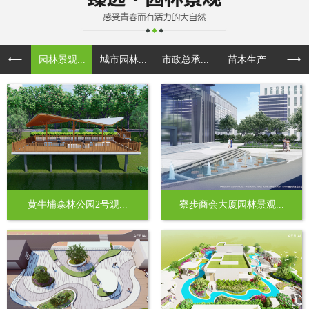
园林景观...
城市园林...
市政总承...
苗木生产
黄牛埔森林公园2号观...
寮步商会大厦园林景观...