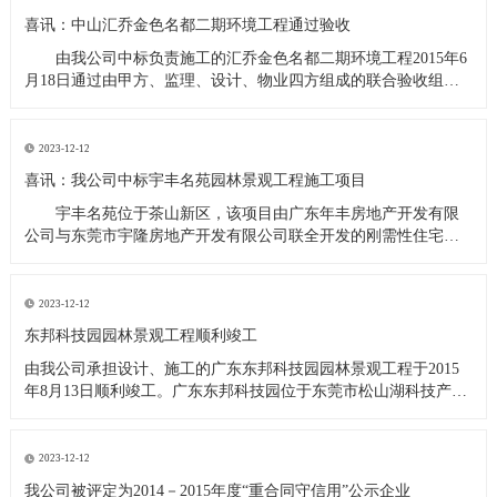
喜讯：中山汇乔金色名都二期环境工程通过验收
由我公司中标负责施工的汇乔金色名都二期环境工程2015年6
月18日通过由甲方、监理、设计、物业四方组成的联合验收组的
验收。汇乔金色名都位于中山市坦洲镇，由中山市汇乔房地产开
发有限公司开发的高档住宅小区，项目分三期完成，二期项目的
环境工程施工面积31000平方米，包括园林硬质景观、景观水系、
2023-12-12
喜讯：我公司中标宇丰名苑园林景观工程施工项目
宇丰名苑位于茶山新区，该项目由广东年丰房地产开发有限
公司与东莞市宇隆房地产开发有限公司联全开发的刚需性住宅小
区，景观面积12000平方米，经甲方招标小组综合评定，我公司为
中标单位。
2023-12-12
东邦科技园园林景观工程顺利竣工
由我公司承担设计、施工的广东东邦科技园园林景观工程于2015
年8月13日顺利竣工。广东东邦科技园位于东莞市松山湖科技产业
园北部工业城C区，由广东东邦科技有限公司投资兴建，该项园林
景观工程设计、施工面积13000平方米，工程内容包括园林建筑、
体育场地及设施、小品设施、道路及景观照明、给排水及绿化
2023-12-12
我公司被评定为2014－2015年度“重合同守信用”公示企业